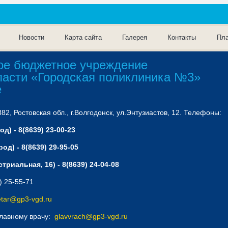
Новости
Карта сайта
Галерея
Контакты
Пла
ое бюджетное учреждение
ласти «Городская поликлиника №3»
е
2, Ростовская обл., г.Волгодонск, ул.Энтузиастов, 12. Телефоны:
д) - 8(8639) 23-00-23
од) - 8(8639) 29-95-05
триальная, 16) - 8(8639) 24-04-08
) 25-55-71
etar@gp3-vgd.ru
главному врачу:
glavvrach@gp3-vgd.ru