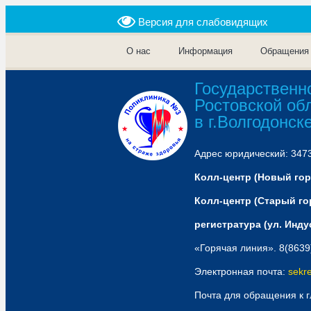
Версия для слабовидящих
О нас
Информация
Обращения
Государственн
Ростовской об
в г.Волгодонск
Адрес юридический: 34738
Колл-центр (Новый горо
Колл-центр (Старый гор
регистратура (ул. Индус
«Горячая линия». 8(8639
Электронная почта:
sekr
Почта для обращения к 