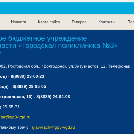
Новости
Карта сайта
Галерея
Контакты
Пла
ое бюджетное учреждение
ласти «Городская поликлиника №3»
е
2, Ростовская обл., г.Волгодонск, ул.Энтузиастов, 12. Телефоны:
д) - 8(8639) 23-00-23
од) - 8(8639) 29-95-05
триальная, 16) - 8(8639) 24-04-08
) 25-55-71
etar@gp3-vgd.ru
главному врачу:
glavvrach@gp3-vgd.ru