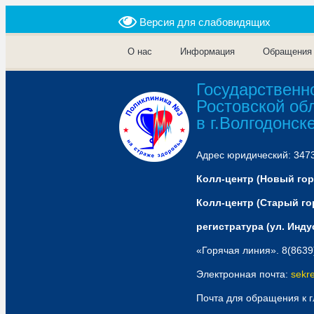
Версия для слабовидящих
О нас
Информация
Обращения
Государственн
Ростовской об
в г.Волгодонск
Адрес юридический: 34738
Колл-центр (Новый горо
Колл-центр (Старый гор
регистратура (ул. Индус
«Горячая линия». 8(8639
Электронная почта:
sekr
Почта для обращения к 