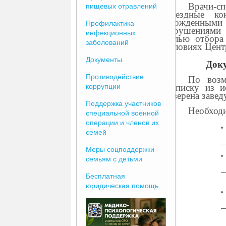
Врачи-с
пищевых отравлений
выездные ко
врожденными 
Профилактика
нарушениями 
инфекционных
целью отбора
заболеваний
условиях Цент
Документы
Доку
Противодействие
По возм
коррупции
выписку из и
заверена заве
Поддержка участников
Необходи
специальной военной
операции и членов их
семей
Меры соцподдержки
семьям с детьми
Бесплатная
юридическая помощь