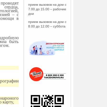
проводят
прием вызовов на дом с
 сердца,
7.00 до 15.00 – рабочие
тологией,
дни
нзией – с
помощи в
прием вызовов на дом с
8.00 до 12.00 – суббота
одробную
лжна быть
огом.
рографии
онароного
 карту,