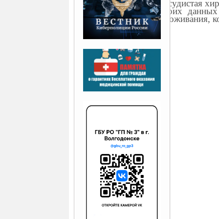
сосудистая хи
своих данных
проживания, к