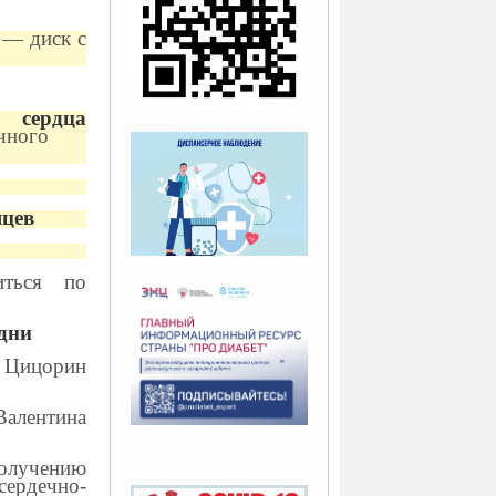
 — диск с
 сердца
ного
яцев
иться по
 дни
- Цицорин
Валентина
олучению
ердечно-