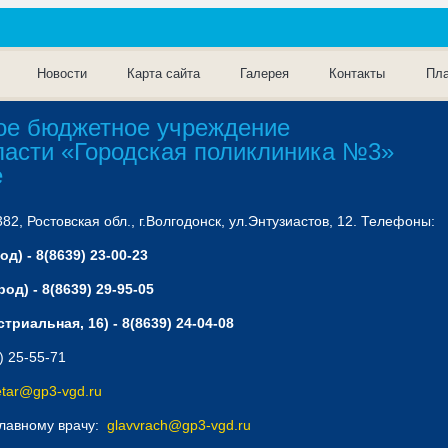
Новости
Карта сайта
Галерея
Контакты
Пла
ое бюджетное учреждение
ласти «Городская поликлиника №3»
е
2, Ростовская обл., г.Волгодонск, ул.Энтузиастов, 12. Телефоны:
д) - 8(8639) 23-00-23
од) - 8(8639) 29-95-05
триальная, 16) - 8(8639) 24-04-08
) 25-55-71
etar@gp3-vgd.ru
главному врачу:
glavvrach@gp3-vgd.ru