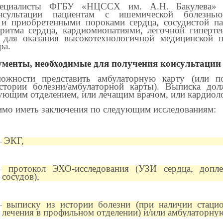
пециалисты ФГБУ «НЦССХ им. А.Н. Бакулева» 
нсультации пациентам с ишемической болезнью
и приобретенными пороками сердца, сосудистой па
ритма сердца, кардиомиопатиями, легочной гиперте
 для оказания высокотехнологичной медицинской 
ра.
менты, необходимые для получения консультации
ожности представить амбулаторную карту (или п
стории болезни/амбулаторной карты). Выписка до
дующим отделением, или лечащим врачом, или кардиол
мо иметь заключения по следующим исследованиям:
ЭКГ,
—
протокол ЭХО-исследования (УЗИ сердца, допле
—
сосудов),
выписку из истории болезни (при наличии стаци
—
лечения в профильном отделении) и/или амбулаторную