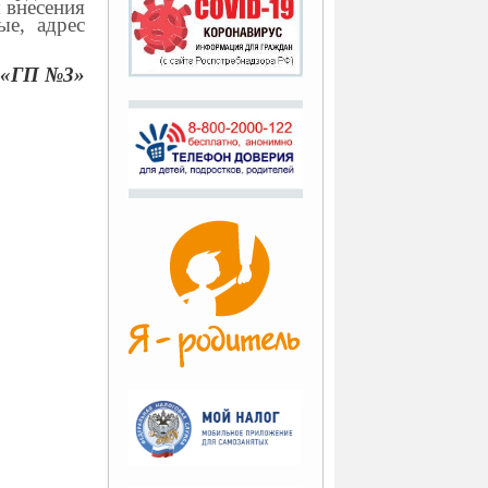
 внесения
ые, адрес
 «ГП №3»