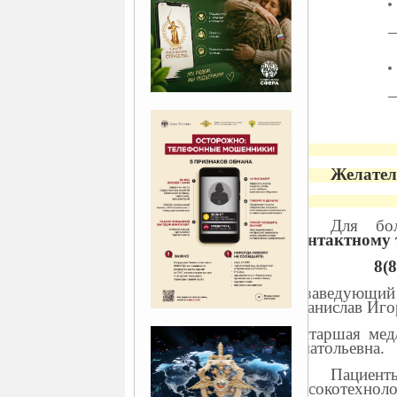
Желател
Для бо
контактному 
8(
- заведующий
Станислав Иго
- старшая мед
Анатольевна.
Пациент
высокотехно