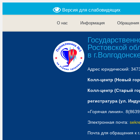
Версия для слабовидящих
О нас
Информация
Обращения
Государственн
Ростовской об
в г.Волгодонск
Адрес юридический: 34738
Колл-центр (Новый горо
Колл-центр (Старый гор
регистратура (ул. Индус
«Горячая линия». 8(8639
Электронная почта:
sekr
Почта для обращения к 